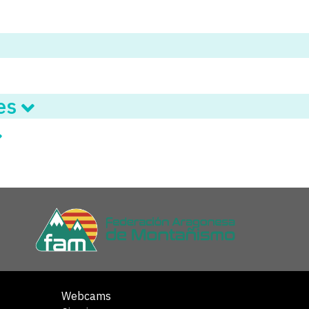
des
Webcams