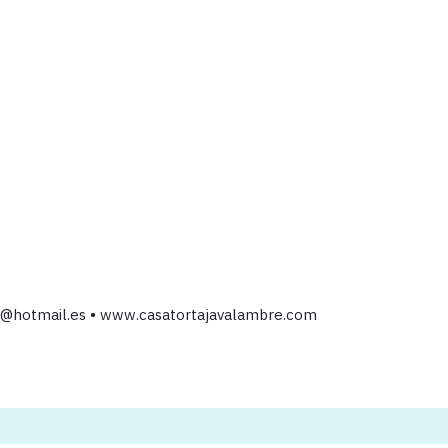
a@hotmail.es
•
www.casatortajavalambre.com