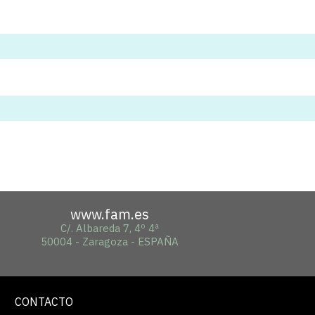
www.fam.es
C/. Albareda 7, 4º 4ª
50004 - Zaragoza - ESPAÑA
CONTACTO