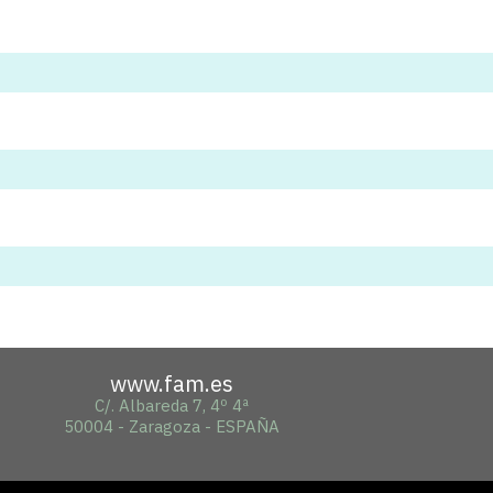
www.fam.es
C/. Albareda 7, 4º 4ª
50004 - Zaragoza - ESPAÑA