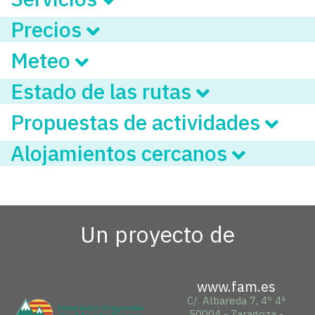
Precios
Meteo
Estado de las rutas
Propuestas de actividades
Alojamientos cercanos
Un proyecto de
www.fam.es
C/. Albareda 7, 4º 4ª
50004 - Zaragoza -