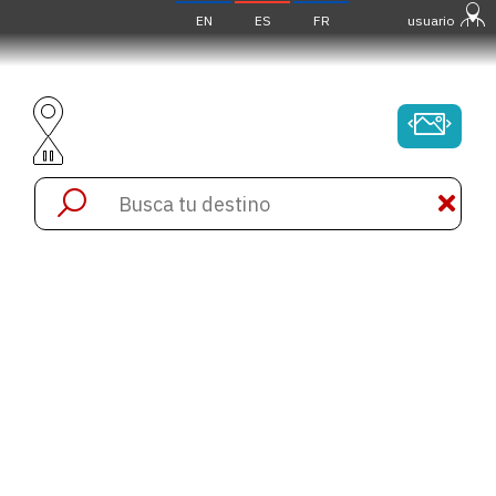
EN
ES
FR
usuario