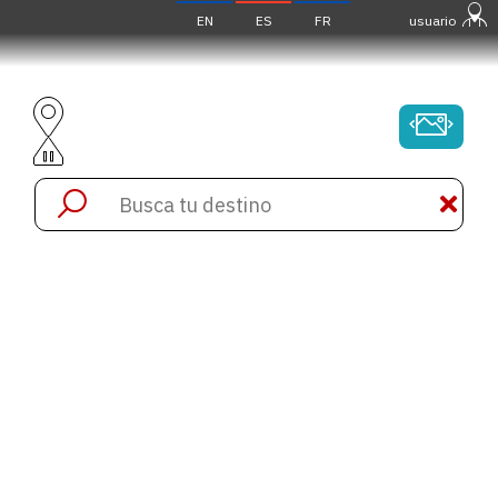
EN
ES
FR
usuario