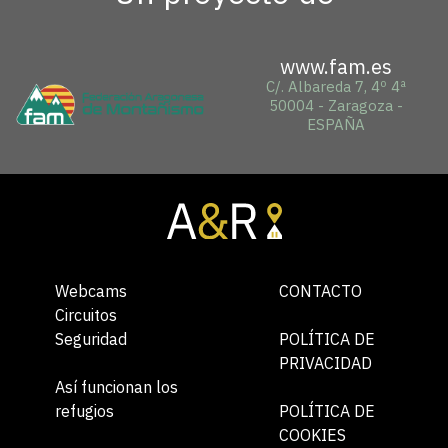
www.fam.es
C/. Albareda 7, 4º 4ª
50004 - Zaragoza -
ESPAÑA
Webcams
CONTACTO
Circuitos
Seguridad
POLÍTICA DE
PRIVACIDAD
Así funcionan los
refugios
POLÍTICA DE
COOKIES